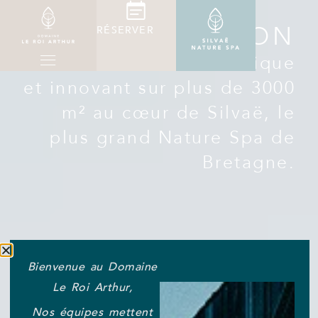
IMMERSION
RÉSERVER
Un univers bien-être unique
et innovant sur plus de 3000
m² au cœur de Silvaë, le
plus grand Nature Spa de
Bretagne.
Bienvenue au Domaine
Le Roi Arthur,
Nos équipes mettent