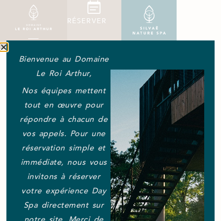
RÉSERVER
Bienvenue au Domaine
Le Roi Arthur,
TOUTES LES RÉPONSES À
Nos équipes mettent
VOS QUESTIONS POUR
tout en œuvre pour
VOTRE WEEK-END
répondre à chacun de
Parking / Stationnement
vos appels. Pour une
réservation simple et
immédiate, nous vous
Nous construisons un parking de 75 places. Livraison
invitons à réserver
prévue début 2025. Durant la période de travaux, voici
quelques alternatives de stationnement public : 1. en
votre expérience Day
face de l’hôtel 2. rue Mont Saint Jean, côté opposé au
Spa directement sur
restaurant Dragon d’Or 3. parking de l’Altau à 150m
notre site. Merci de