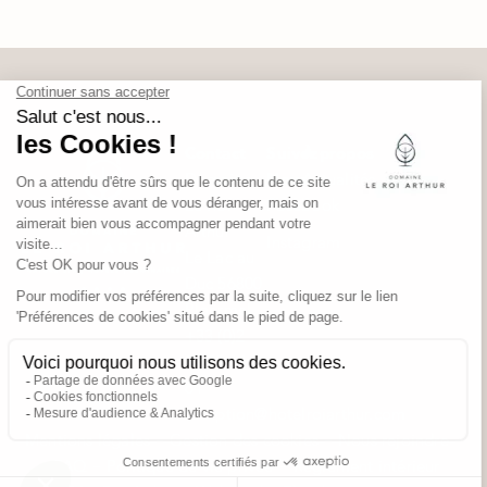
Contact
Suivez-
À propos
Domaine
Nous
Actualités
Le Roi
Facebook
Arthur
Instagram
Le Lac au
Duc 56800
Ploërmel
+33 (0)2
97 73 64
64
reception@hotelroiarthur.com
Mentions légales
Gestion des cookies
Nous rejoindre
FAQ
Politique de vie privée
Règlement intérieur