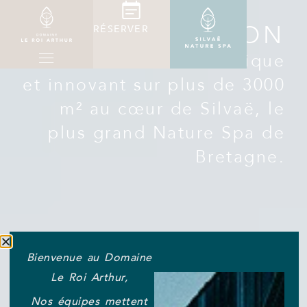
IMMERSION
RÉSERVER
Un univers bien-être unique
et innovant sur plus de 3000
m² au cœur de Silvaë, le
plus grand Nature Spa de
Bretagne.
Bienvenue au Domaine
Le Roi Arthur,
Nos équipes mettent