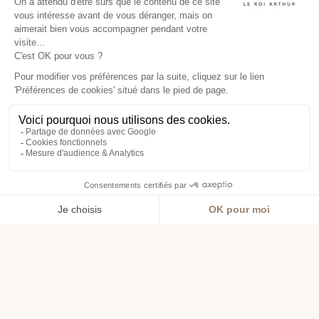
HÔTEL
LANCELOT ***
Votre hôtel spa au cœur de
la Bretagne
BIENVENUE
À L’HÔTEL