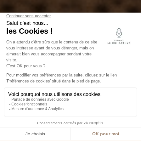
BEST WESTERN
PLUS
HÔTEL LE ROI
ARTHUR
****
À l’orée de la légendaire
forêt de Brocéliande