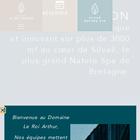
IMMERSION
RÉSERVER
Un univers bien-être unique
et innovant sur plus de 3000
m² au cœur de Silvaë, le
plus grand Nature Spa de
Bretagne.
Bienvenue au Domaine
Le Roi Arthur,
Nos équipes mettent